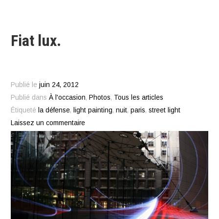
Fiat lux.
Publié le
juin 24, 2012
Publié dans
À l'occasion
,
Photos
,
Tous les articles
Étiqueté
la défense
,
light painting
,
nuit
,
paris
,
street light
Laissez un commentaire