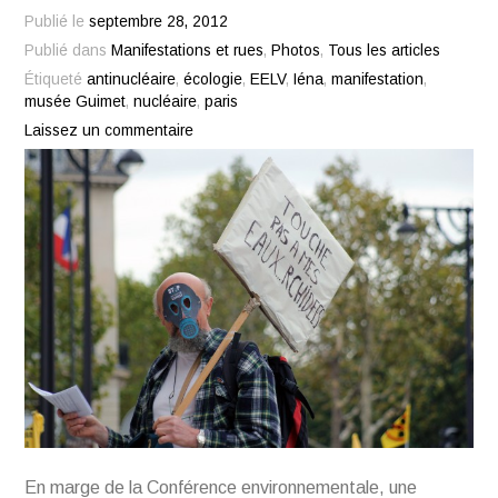
Publié le
septembre 28, 2012
Publié dans
Manifestations et rues
,
Photos
,
Tous les articles
Étiqueté
antinucléaire
,
écologie
,
EELV
,
Iéna
,
manifestation
,
musée Guimet
,
nucléaire
,
paris
Laissez un commentaire
En marge de la Conférence environnementale, une